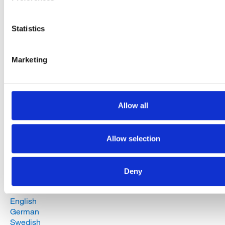
Statistics
Marketing
Allow all
Allow selection
From the left: Jimmy Lin, General Manager Herrmans Asia, J
CEO Roxim Technologies Inc and Dan Liljeqvist, CEO Herr
Components
Deny
Download the press-release:
English
German
Swedish