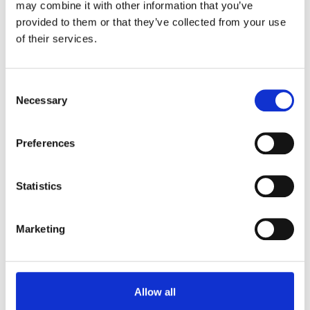
may combine it with other information that you’ve
provided to them or that they’ve collected from your use
of their services.
Consent
Necessary
Selection
Luna lock
Rib single lock
Preferences
Statistics
Marketing
Allow all