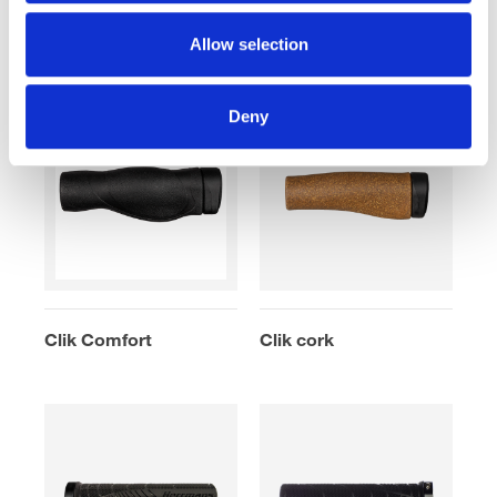
Double Rib lock
Clik Original
Allow selection
Deny
Clik Comfort
Clik cork