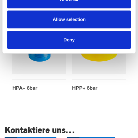
HPM 6bar
HBB+ 6 bar
Allow selection
Deny
HPA+ 6bar
HPP+ 8bar
Kontaktiere uns…