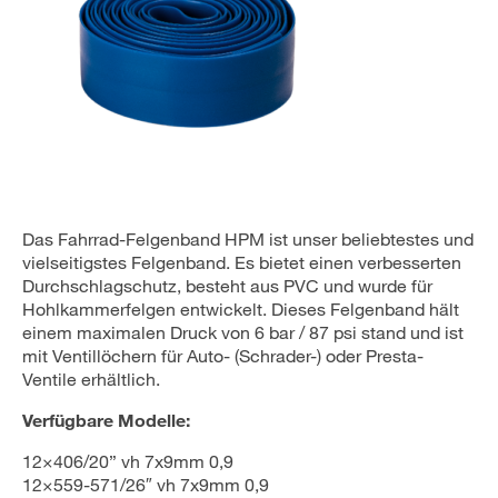
Das Fahrrad-Felgenband HPM ist unser beliebtestes und
vielseitigstes Felgenband. Es bietet einen verbesserten
Durchschlagschutz, besteht aus PVC und wurde für
Hohlkammerfelgen entwickelt. Dieses Felgenband hält
einem maximalen Druck von 6 bar / 87 psi stand und ist
mit Ventillöchern für Auto- (Schrader-) oder Presta-
Ventile erhältlich.
Verfügbare Modelle:
12×406/20” vh 7x9mm 0,9
12×559-571/26″ vh 7x9mm 0,9