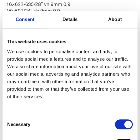
16×622-635/28″ vh 9mm 0,9
16×507/24″ vh 9mm 0,9
16×406/20″ vh 9mm 0,9
Consent
Details
About
16×305/16″ vh 9mm 0,9
18×406/20″ vh 9mm 0,9
18×540/24″ vh 9mm 0,9
This website uses cookies
18×559-571/26″ vh 7mm 0,9
We use cookies to personalise content and ads, to
18×559-571/26″ vh 9mm 0,9
provide social media features and to analyse our traffic.
18×584-622/26-28″ vh 9mm 0,9
We also share information about your use of our site with
18×622-635/28″ vh 7mm 0,9
our social media, advertising and analytics partners who
18×622-635/28″ vh 9mm 0,9
18×507/24″ vh 9mm 0,9
may combine it with other information that you’ve
18×451-484/20-22″ vh 9mm 0,9
provided to them or that they’ve collected from your use
18×355/1040″ vh 9mm 0,9
of their services.
20×406/20″ vh 9mm 0,9
20×507/24″ vh 9mm 0,9
Consent
20×540/24″ vh 9mm 0,9
Necessary
20×559-571/26″ vh 7mm 0,9
Selection
20×559-571/26″ vh 9mm 0,9
20×584-622/26-28″ vh 9mm 0,9