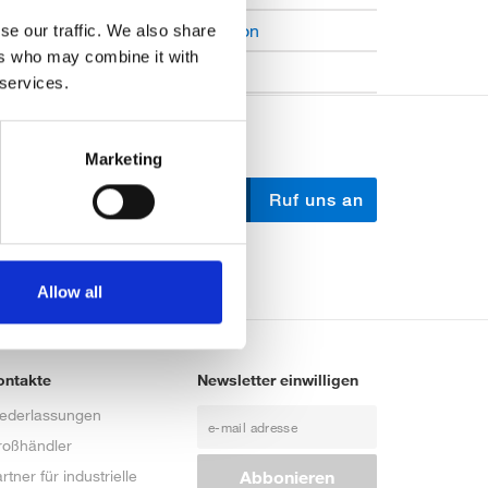
Open Job Application
se our traffic. We also share
ers who may combine it with
Unkategorisiert
 services.
Marketing
Schreib uns
Ruf uns an
Allow all
ontakte
Newsletter einwilligen
iederlassungen
roßhändler
rtner für industrielle